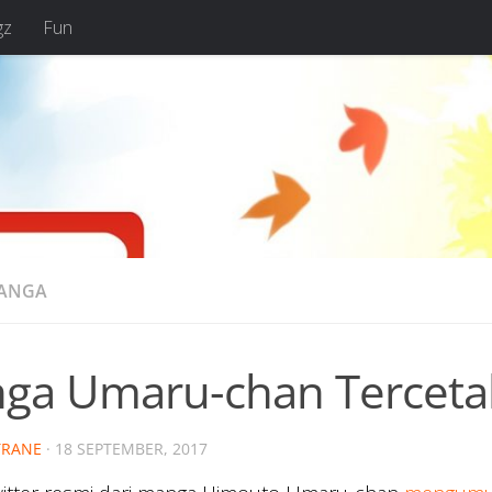
gz
Fun
MANGA
ga Umaru-chan Tercetak
RANE
·
18 SEPTEMBER, 2017