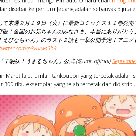
itter resmi dari manga Himouto Umaru-chan
mengum
dan disebar ke penjuru Jepang adalah sebanyak 3 juta 
して来週９月１９日（火）に最新コミックス１１巻発売
突破！全国のお兄ちゃんのみなさま、本当にありがとう
！えびなちゃん」のラスト２話も一挙公開予定！アニメ
.twitter.com/p8vurws3b9
「干物妹！うまるちゃん」公式 (@umr_official)
Septembe
n Maret lalu, jumlah tankoubon yang tercetak adalah s
ar 300 ribu eksemplar yang telah tercetak dan didistr