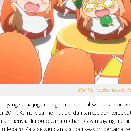
Mari kita rayakan dengan di
tter yang sama juga mengumumkan bahwa tankobon volu
r 2017. Kamu bisa melihat obi dari tankoubon tersebu
i animenya. Himouto Umaru-chan R akan tayang mulai t
tu Jepang. Para seiyuu dan staf dari season pertama ke