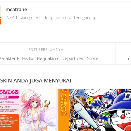
mcatrane
INFP-T, siang di Bandung malam di Tenggarong
POST SEBELUMNYA
Karakter BnHA Ikut Berjualan di Department Store
Y
KIN ANDA JUGA MENYUKAI