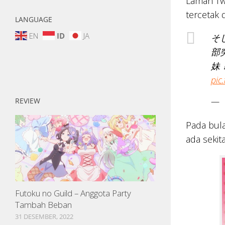
Laman Tw
tercetak 
LANGUAGE
EN
ID
JA
そ
部
妹
pic
— 
REVIEW
Pada bula
ada sekit
Futoku no Guild – Anggota Party
Tambah Beban
31 DESEMBER, 2022