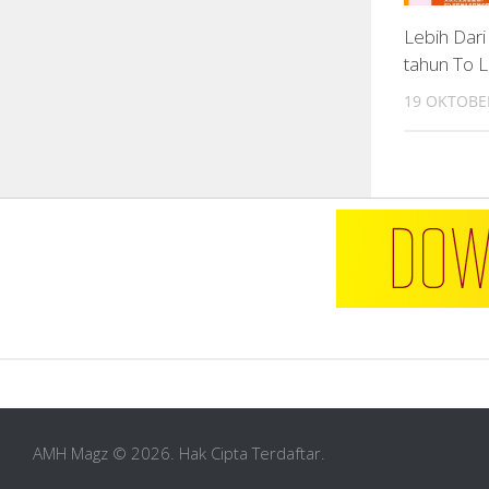
Lebih Dar
tahun To 
19 OKTOBE
AMH Magz © 2026. Hak Cipta Terdaftar.