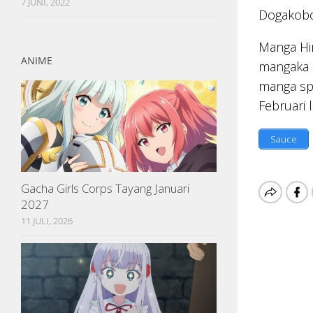
7 JUNI, 2022
Dogakobo
Manga Hi
ANIME
mangaka 
manga sp
Februari 
Sauce
Gacha Girls Corps Tayang Januari
2027
11 JULI, 2026