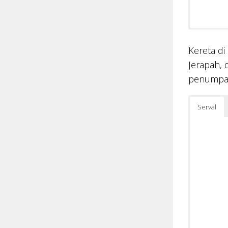
Kereta di
Jerapah, 
penumpang
Serval