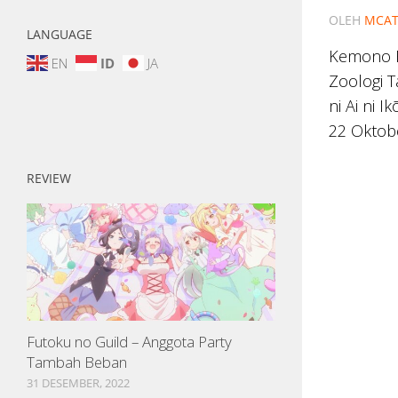
OLEH
MCAT
LANGUAGE
Kemono F
EN
ID
JA
Zoologi T
ni Ai ni 
22 Oktob
REVIEW
Futoku no Guild – Anggota Party
Tambah Beban
31 DESEMBER, 2022