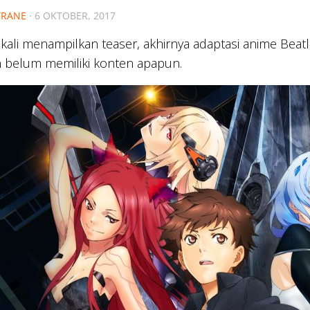
RANE
·
6 OKTOBER, 2017
kali menampilkan teaser, akhirnya adaptasi anime Beat
 belum memiliki konten apapun.