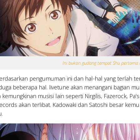
Ini bukan gudang tempat Shu pertama ka
rdasarkan pengumuman ini dan hal-hal yang terlah te
uga beberapa hal. livetune akan menangani bagian mu
 kemungkinan musisi lain seperti Nirgilis, Fazerock, Pa
ecords akan terlibat. Kadowaki dan Satoshi besar kem
u.