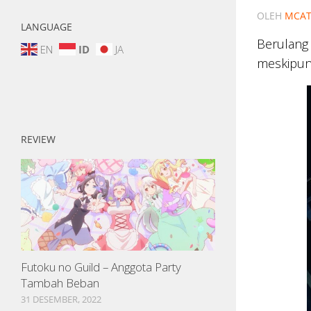
OLEH
MCAT
LANGUAGE
Berulang 
EN
ID
JA
meskipun
REVIEW
Futoku no Guild – Anggota Party
Tambah Beban
31 DESEMBER, 2022