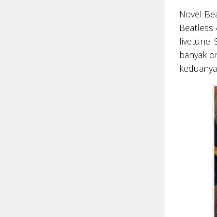
Novel Bea
Beatless 
livetune.
banyak o
keduanya 