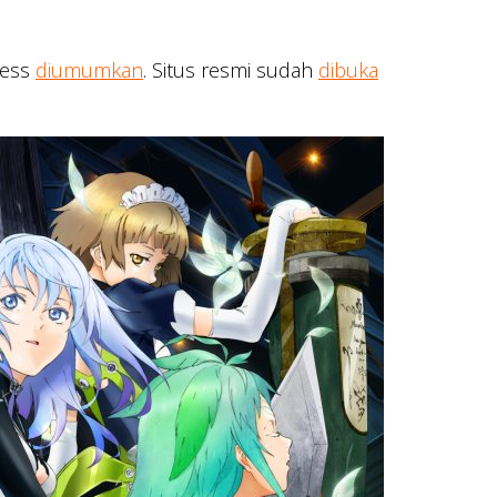
less
diumumkan
. Situs resmi sudah
dibuka