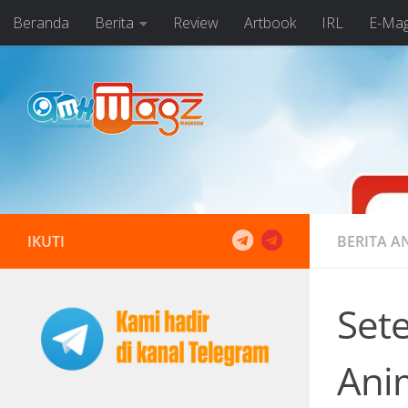
Beranda
Berita
Review
Artbook
IRL
E-Ma
Skip to content
IKUTI
BERITA A
Sete
Ani