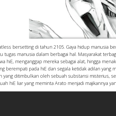
atless bersetting di tahun 2105. Gaya hidup manusia be
 tugas manusia dalam berbagai hal. Masyarakat terba
wa hiE, menganggap mereka sebagai alat, hingga mena
ng berempati pada hiE dan segala ketidak adilan yang 
 yang ditimbulkan oleh sebuah substansi misterius, s
buah hiE liar yang meminta Arato menjadi majikannya yan