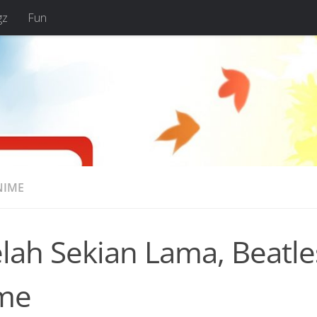
gz
Fun
NIME
lah Sekian Lama, Beatle
me