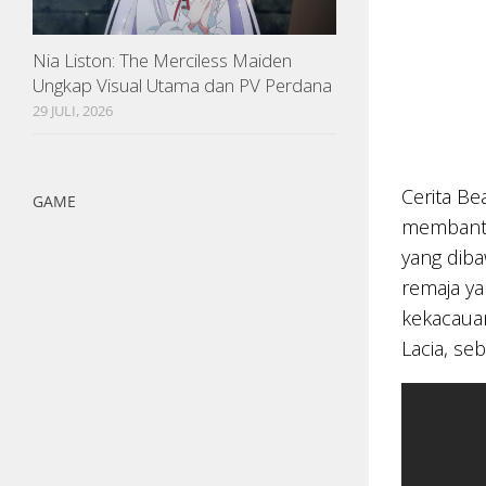
Nia Liston: The Merciless Maiden
Ungkap Visual Utama dan PV Perdana
29 JULI, 2026
Cerita Be
GAME
membantu
yang diba
remaja ya
kekacauan
Lacia, se