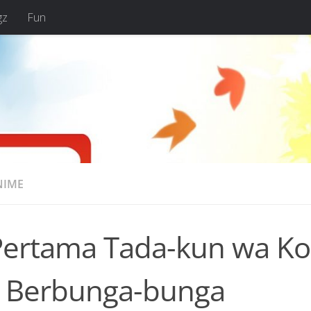
gz
Fun
NIME
Pertama Tada-kun wa Ko
i Berbunga-bunga