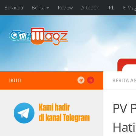
Beranda
Berita
Review
Artbook
IRL
E-Ma
Skip to content
IKUTI
BERITA A
PV 
Hat