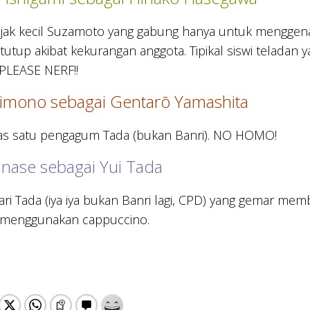
ak kecil Suzamoto yang gabung hanya untuk menggenapi
tutup akibat kekurangan anggota. Tipikal siswi teladan 
PLEASE NERF!!
himono sebagai Gentarō Yamashita
las satu pengagum Tada (bukan Banri). NO HOMO!
inase sebagai Yui Tada
ri Tada (iya iya bukan Banri lagi, CPD) yang gemar membac
menggunakan cappuccino.