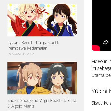
Lycoris Recoil – Bunga Cantik
Pembawa Kedamaian
25 AGUSTUS, 2022
Video ini
ini sebag
utama per
Yūichi
Shokei Shoujo no Virgin Road – Dilema
Siswa kel
Si Algojo Manis