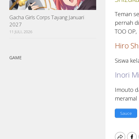
Teman sej
Gacha Girls Corps Tayang Januari
pernah di
2027
TOO OP, 
11 JULI, 2026
Hiro S
GAME
Siswa ke
Inori M
Imouto da
meramal 
Sauce