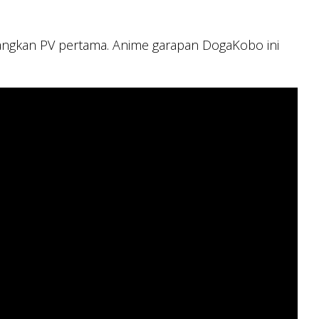
yangkan PV pertama. Anime garapan DogaKobo ini