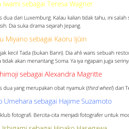
 Iwami sebagai Teresa Wagner
as dua dari Luxemburg. Kalau kalian tidak tahu, ini sala
sih. Dia suka drama sejarah Jepang.
 Miyano sebagai Kaoru Ijūin
ak kecil Tada (bukan Banri). Dia ahli waris sebuah r
a tidak akan menantang Soma. Ya iya ngapain juga seriny
himoji sebagai Alexandra Magritte
las dua yang merupakan obat nyamuk (
third wheel
) dari 
ro Umehara sebagai Hajime Suzamoto
 klub fotografi. Bercita-cita menjadi fotografer untuk mo
a Ishigami sebagai Hinako Hasegawa