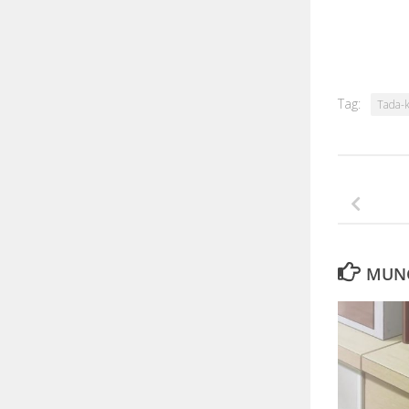
Tag:
Tada-k
MUNG