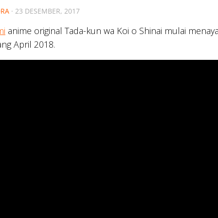
RA
·
23 DESEMBER, 2017
mi
anime original Tada-kun wa Koi o Shinai mulai mena
ang April 2018.