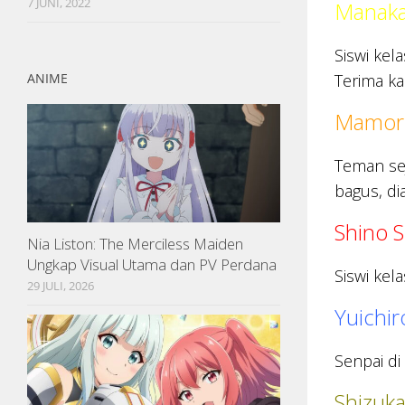
7 JUNI, 2022
Manaka
Siswi kel
ANIME
Terima ka
Mamoru
Teman sej
bagus, di
Shino S
Nia Liston: The Merciless Maiden
Ungkap Visual Utama dan PV Perdana
Siswi ke
29 JULI, 2026
Yuichi
Senpai di
Shizuk