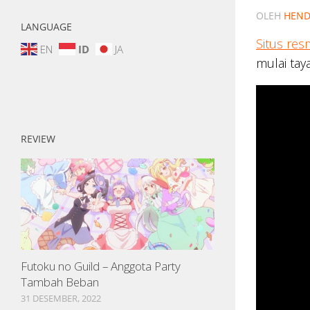
OLEH
HEND
LANGUAGE
Situs res
EN
ID
JA
mulai tay
REVIEW
Futoku no Guild – Anggota Party
Tambah Beban
31 DESEMBER, 2022