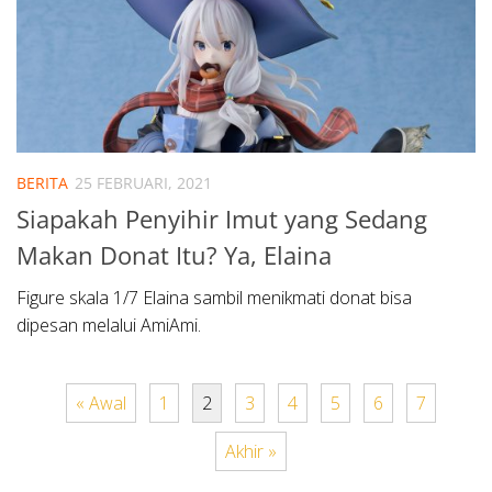
BERITA
25 FEBRUARI, 2021
Siapakah Penyihir Imut yang Sedang
Makan Donat Itu? Ya, Elaina
Figure skala 1/7 Elaina sambil menikmati donat bisa
dipesan melalui AmiAmi.
« Awal
1
2
3
4
5
6
7
Akhir »