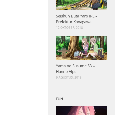
Seishun Buta Yarō IRL –
Prefektur Kanagawa
12 OKTOBER, 2018
Yama no Susume S3 –
Hanno Alps
9 AGUSTUS, 2018
FUN