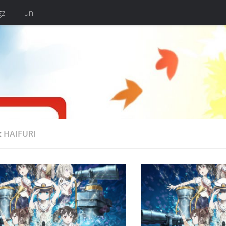
gz
Fun
:
HAIFURI