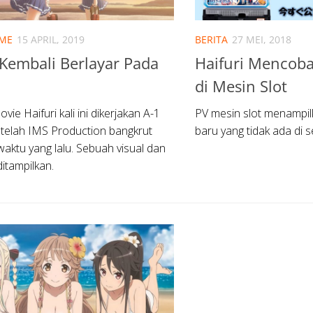
IME
15 APRIL, 2019
BERITA
27 MEI, 2018
 Kembali Berlayar Pada
Haifuri Mencob
di Mesin Slot
vie Haifuri kali ini dikerjakan A-1
PV mesin slot menampi
etelah IMS Production bangkrut
baru yang tidak ada di se
aktu yang lalu. Sebuah visual dan
itampilkan.