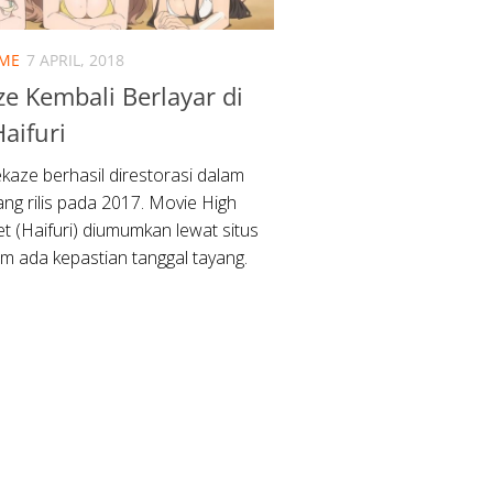
IME
7 APRIL, 2018
e Kembali Berlayar di
aifuri
kaze berhasil direstorasi dalam
ng rilis pada 2017. Movie High
et (Haifuri) diumumkan lewat situs
um ada kepastian tanggal tayang.