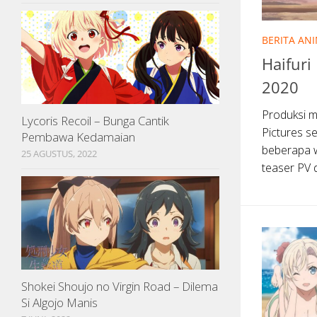
BERITA AN
Haifuri
2020
Produksi mo
Lycoris Recoil – Bunga Cantik
Pictures s
Pembawa Kedamaian
beberapa w
25 AGUSTUS, 2022
teaser PV d
Shokei Shoujo no Virgin Road – Dilema
Si Algojo Manis