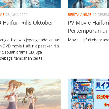
IME
23 JUNI, 2020
BERITA ANIME
19 DESEM
Haifuri Rilis Oktober
PV Movie Haifur
Pertempuran di 
yang di bioskop Jepang pada Januari
Movie Haifuri direncana
n DVD movie Haifuri dipastikan rilis
r. Sebuah drama CD juga
 sebagai tambahan cerita.