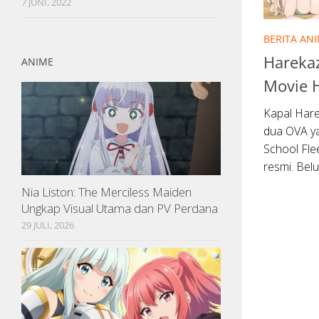
7 JUNI, 2022
BERITA AN
Harekaz
ANIME
Movie H
Kapal Hare
dua OVA ya
School Fle
resmi. Bel
Nia Liston: The Merciless Maiden
Ungkap Visual Utama dan PV Perdana
29 JULI, 2026