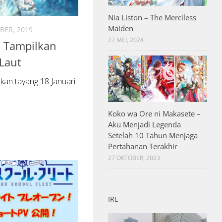
Nia Liston – The Merciless
Maiden
BER, 2019
27 MEI, 2024
i Tampilkan
Laut
kan tayang 18 Januari.
Koko wa Ore ni Makasete –
Aku Menjadi Legenda
Setelah 10 Tahun Menjaga
Pertahanan Terakhir
27 OKTOBER, 2023
IRL