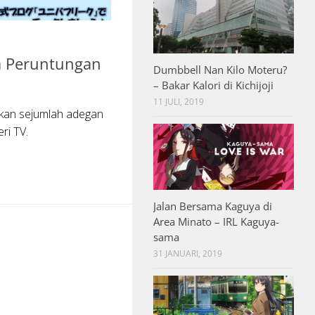
a Peruntungan
Dumbbell Nan Kilo Moteru?
– Bakar Kalori di Kichijoji
11 JULI, 2019
lkan sejumlah adegan
ri TV.
Jalan Bersama Kaguya di
Area Minato – IRL Kaguya-
sama
31 JANUARI, 2019