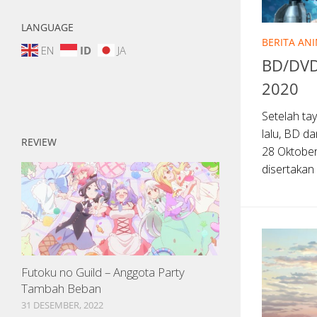
LANGUAGE
BERITA AN
EN
ID
JA
BD/DVD 
2020
Setelah ta
lalu, BD da
REVIEW
28 Oktobe
disertakan
Futoku no Guild – Anggota Party
Tambah Beban
31 DESEMBER, 2022