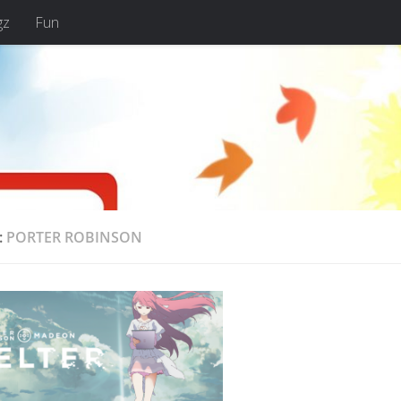
gz
Fun
:
PORTER ROBINSON