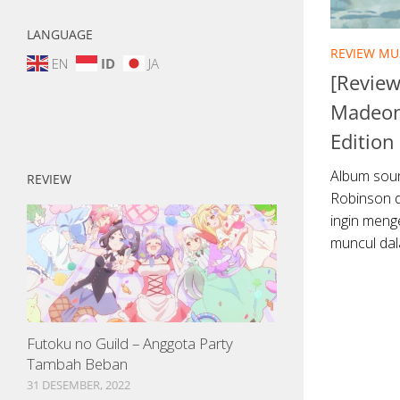
LANGUAGE
REVIEW MU
EN
ID
JA
[Review
Madeon
Edition
Album soun
REVIEW
Robinson d
ingin meng
muncul da
Futoku no Guild – Anggota Party
Tambah Beban
31 DESEMBER, 2022