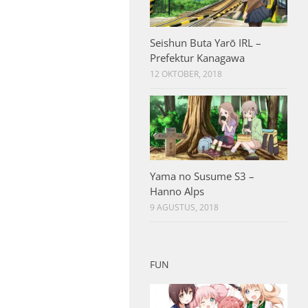
Seishun Buta Yarō IRL –
Prefektur Kanagawa
12 OKTOBER, 2018
Yama no Susume S3 –
Hanno Alps
9 AGUSTUS, 2018
FUN