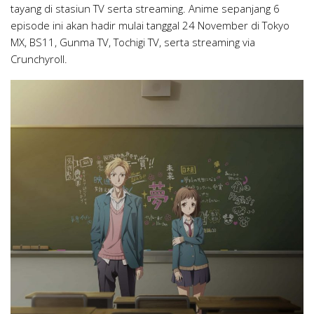
tayang di stasiun TV serta streaming. Anime sepanjang 6
episode ini akan hadir mulai tanggal 24 November di Tokyo
MX, BS11, Gunma TV, Tochigi TV, serta streaming via
Crunchyroll.