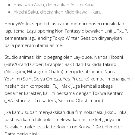
Hayasaka Akari, diperankan Asumi Kana.
Akechi Saku, diperankan Midorikawa Hikaru.
HoneyWorks seperti biasa akan memproduseri musik dan
lagu tema. Lagu opening Non Fantasy dibawakan unit LIPxLIP,
sementara lagu ending Tokyo Winter Session dinyanyikan
para pemeran utama anime.
Studio animasi kini dipegang oleh Lay-duce. Nanba Hitoshi
(Fate/Grand Order, Grappler Baki) dan Tsukada Takuro
(Noragami, Hitsugi no Chaika) menjadi sutradara. Narita
Yoshimi (Saint Seiya Omega, Yes Precure) kembali menangani
naskah dan komposisi. Fujii Maki juga kembali sebagai
desainer karakter, kali ini bersama dengan Tokiwa Kentaro
(JJBA: Stardust Crusaders, Sora no Otoshimono).
Jika kamu sudah menyaksikan dua film Kokuhaku Jikkou Iinkai,
pastinya kamu tak boleh melewatkan anime ketiganya ini.
Saksikan trailer Itsudatte Bokura no Koi wa 10-centimeter
Datta berikut ini.