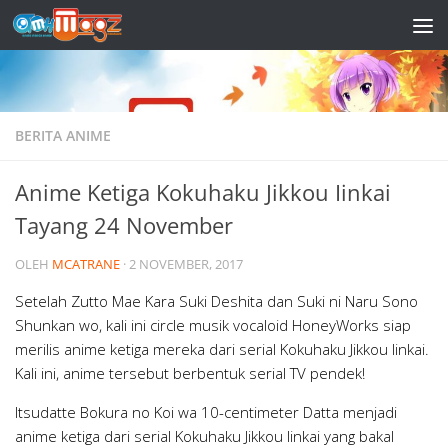
Skip to content
BERITA ANIME
Anime Ketiga Kokuhaku Jikkou Iinkai
Tayang 24 November
OLEH
MCATRANE
·
2 NOVEMBER, 2017
Setelah Zutto Mae Kara Suki Deshita dan Suki ni Naru Sono
Shunkan wo, kali ini circle musik vocaloid HoneyWorks siap
merilis anime ketiga mereka dari serial Kokuhaku Jikkou Iinkai.
Kali ini, anime tersebut berbentuk serial TV pendek!
Itsudatte Bokura no Koi wa 10-centimeter Datta menjadi
anime ketiga dari serial Kokuhaku Jikkou Iinkai yang bakal