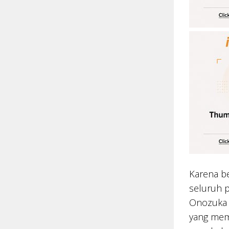
Karena be
seluruh 
Onozuka K
yang memb