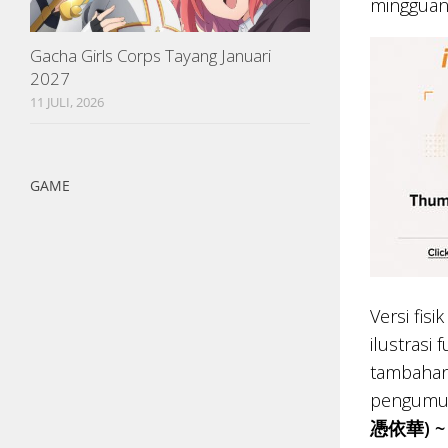
mingguan 
Gacha Girls Corps Tayang Januari
2027
11 JULI, 2026
GAME
Versi fis
ilustrasi
tambahan 
pengumuma
憑依華) ~ 