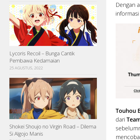
Dengan ad
informasi
Lycoris Recoil – Bunga Cantik
Pembawa Kedamaian
25 AGUSTUS, 2022
Touhou B
dari
Team
Shokei Shoujo no Virgin Road – Dilema
sebelum
Si Algojo Manis
mencoba 