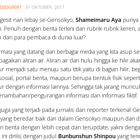
EDOG0097
·
31 OKTOBER, 2017
gesit nan lebay se-Gensokyo,
Shameimaru Aya
punya 
 Penuh dengan berita terkini dan rubrik-rubrik keren, a
 dan para pembaca di dunia luar?
rmasi yang datang dari berbagai media yang kita asup s
agaikan aliran air. Aliran air dari hulu hingga ke hilir a
menjadi satu menuju satu titik yaitu di bagian hilir, begi
sosial, portal berita, maupun berupa bentuk fisik sepe
 dengan informasi lainnya. Sehingga tak jarang muncul
nambahan/pengurangan informasi dan informasi fiktif.
juga yang terjadi pada jurnalis dan reporter terkenal 
 yang beredar baik dari dalam Gensokyo maupun dari du
n berita dengan lebih cepat dan terupdate, yakni de
ini dirilis dengan judul
Bunbunshun Shinpou
yang teri