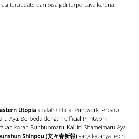
si terupdate dan bisa jadi terpercaya karena
astern Utopia
adalah Official Printwork terbaru
u Aya. Berbeda dengan Official Printwork
an koran Bunbunmaru. Kali ini Shameimaru Aya
bunshun Shinpou (文々春新報)
yang katanya lebih