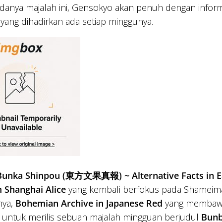
anya majalah ini, Gensokyo akan penuh dengan informa
 yang dihadirkan ada setiap minggunya.
unka Shinpou (東方文果真報) ~ Alternative Facts in E
 Shanghai Alice
yang kembali berfokus pada Shameimar
nya,
Bohemian Archive in Japanese Red
yang membawak
untuk merilis sebuah majalah mingguan berjudul
Bun