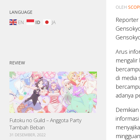
OLEH
SCOP
LANGUAGE
Reporter 
EN
ID
JA
Gensokyo.
Gensokyo
Arus info
mengalir b
REVIEW
bercampur 
di media 
bercampur
adanya pe
Demikian 
informasi
Futoku no Guild – Anggota Party
menyajika
Tambah Beban
31 DESEMBER, 2022
mingguan 