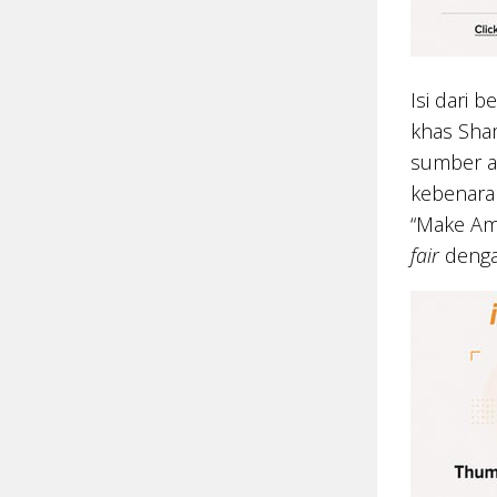
Isi dari 
khas Sham
sumber as
kebenara
“Make Ame
fair
dengan