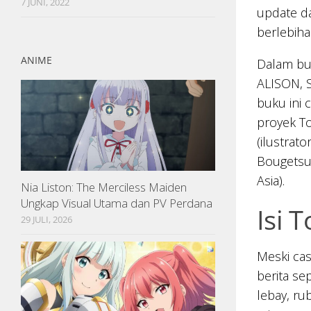
7 JUNI, 2022
update da
berlebiha
ANIME
Dalam buk
ALISON, S
buku ini 
proyek To
(ilustrat
Bougetsu
Asia).
Nia Liston: The Merciless Maiden
Ungkap Visual Utama dan PV Perdana
Isi 
29 JULI, 2026
Meski cas
berita s
lebay, ru