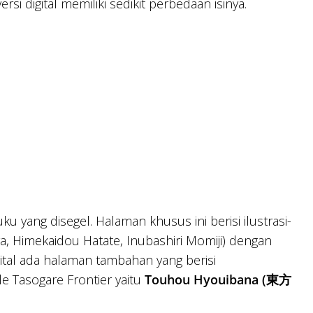
si digital memiliki sedikit perbedaan isinya.
u yang disegel. Halaman khusus ini berisi ilustrasi-
a, Himekaidou Hatate, Inubashiri Momiji) dengan
gital ada halaman tambahan yang berisi
e Tasogare Frontier yaitu
Touhou Hyouibana (東方