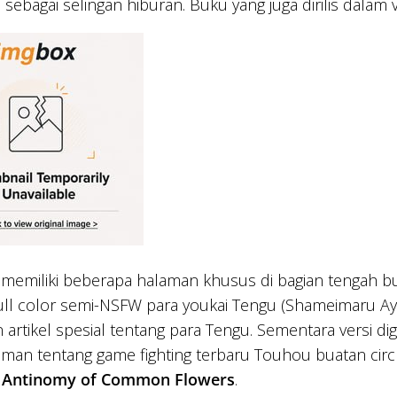
sebagai selingan hiburan. Buku yang juga dirilis dalam ver
ik memiliki beberapa halaman khusus di bagian tengah buk
 full color semi-NSFW para youkai Tengu (Shameimaru Ay
artikel spesial tentang para Tengu. Sementara versi di
n tentang game fighting terbaru Touhou buatan circl
Antinomy of Common Flowers
.