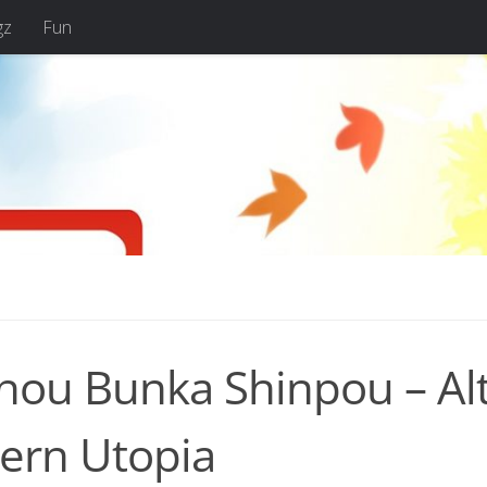
gz
Fun
ou Bunka Shinpou – Alte
tern Utopia