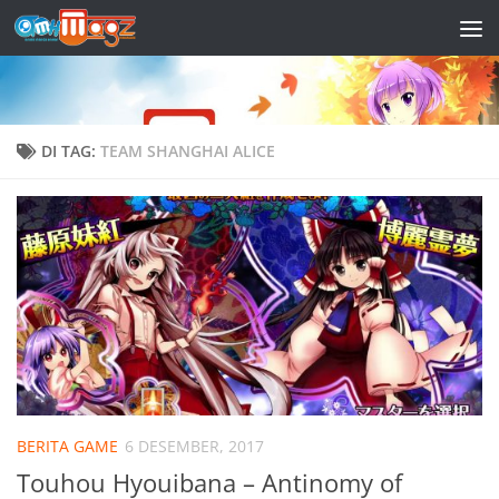
Skip to content
DI TAG:
TEAM SHANGHAI ALICE
BERITA GAME
6 DESEMBER, 2017
Touhou Hyouibana – Antinomy of