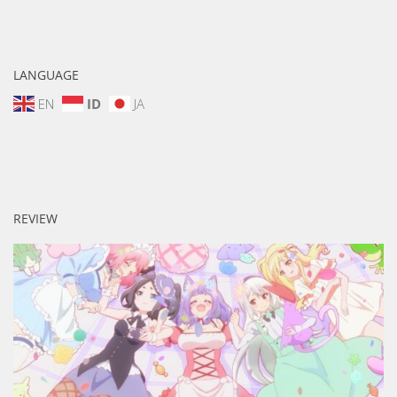
LANGUAGE
EN
ID
JA
REVIEW