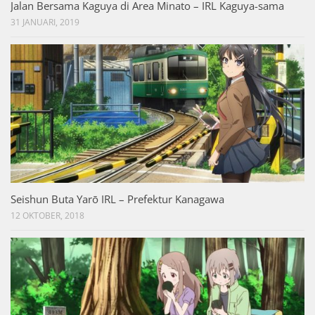
Jalan Bersama Kaguya di Area Minato – IRL Kaguya-sama
31 JANUARI, 2019
Seishun Buta Yarō IRL – Prefektur Kanagawa
12 OKTOBER, 2018