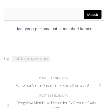
Tag:
Tada-kun wa Koi wo Shinai
POST SELANJUTNYA
Kompilasi Game Megaman X Rilis 26 Juli 2018
POST SEBELUMNYA
Dengekiya Membuka Pre-order PVC Asuna Skala