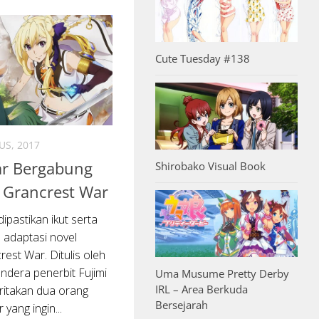
Cute Tuesday #138
US, 2017
r Bergabung
Shirobako Visual Book
 Grancrest War
ipastikan ikut serta
 adaptasi novel
rest War. Ditulis oleh
dera penerbit Fujimi
Uma Musume Pretty Derby
IRL – Area Berkuda
ritakan dua orang
Bersejarah
 yang ingin...