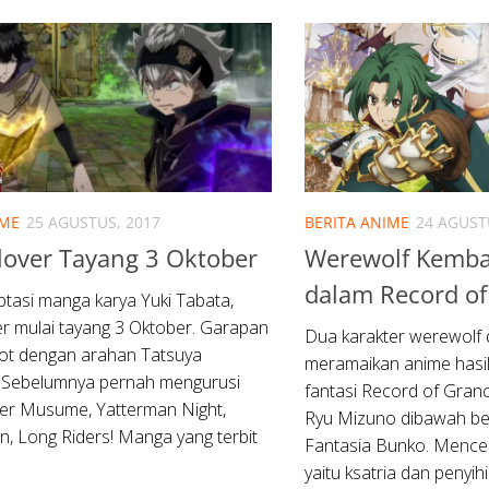
IME
25 AGUSTUS, 2017
BERITA ANIME
24 AGUST
lover Tayang 3 Oktober
Werewolf Kemba
dalam Record of
tasi manga karya Yuki Tabata,
er mulai tayang 3 Oktober. Garapan
Dua karakter werewolf d
rot dengan arahan Tatsuya
meramaikan anime hasil
. Sebelumnya pernah mengurusi
fantasi Record of Granc
er Musume, Yatterman Night,
Ryu Mizuno dibawah ben
, Long Riders! Manga yang terbit
Fantasia Bunko. Mence
yaitu ksatria dan penyihir