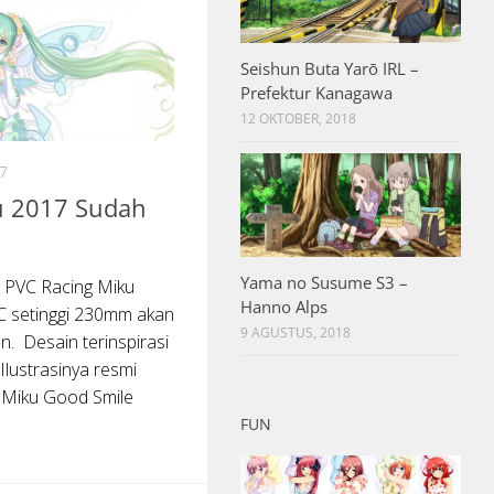
Seishun Buta Yarō IRL –
Prefektur Kanagawa
12 OKTOBER, 2018
7
u 2017 Sudah
Yama no Susume S3 –
 PVC Racing Miku
Hanno Alps
VC setinggi 230mm akan
9 AGUSTUS, 2018
n. Desain terinspirasi
 Ilustrasinya resmi
 Miku Good Smile
FUN