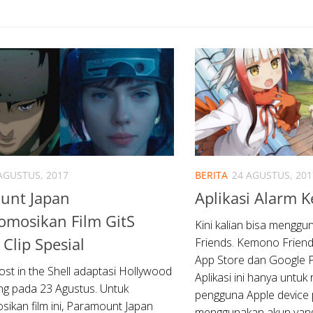
AGUSTUS, 2017
BERITA
24 AGUSTUS, 201
unt Japan
Aplikasi Alarm 
mosikan Film GitS
Kini kalian bisa mengg
Clip Spesial
Friends. Kemono Friends
App Store dan Google P
ost in the Shell adaptasi Hollywood
Aplikasi ini hanya untuk
pang pada 23 Agustus. Untuk
pengguna Apple device 
kan film ini, Paramount Japan
menggunakan akun yang 