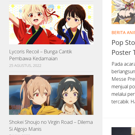
BERITA AN
Pop St
Poster
Lycoris Recoil – Bunga Cantik
Pembawa Kedamaian
Pada acar
25 AGUSTUS, 2022
berlangsun
Messe Pre
menjual po
melalui pe
tercabik. H
Shokei Shoujo no Virgin Road – Dilema
Si Algojo Manis