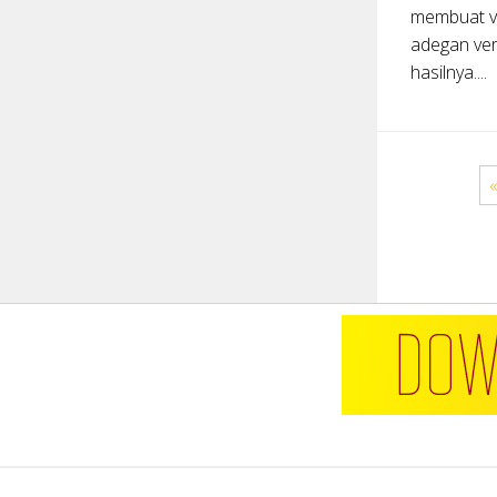
membuat vi
adegan vers
hasilnya....