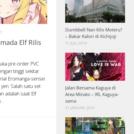
Dumbbell Nan Kilo Moteru?
7
– Bakar Kalori di Kichijoji
mada Elf Rilis
11 JULI, 2019
uka pre-order PVC
ngan tinggi sekitar
erial Eromanga-sensei
0 yen. Salah satu set
Jalan Bersama Kaguya di
an adalah saat Elf
Area Minato – IRL Kaguya-
..
sama
31 JANUARI, 2019