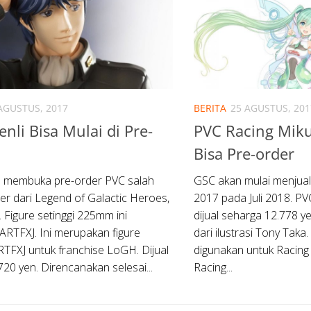
AGUSTUS, 2017
BERITA
25 AGUSTUS, 201
nli Bisa Mulai di Pre-
PVC Racing Mik
Bisa Pre-order
a membuka pre-order PVC salah
GSC akan mulai menjual
ter dari Legend of Galactic Heroes,
2017 pada Juli 2018. P
 Figure setinggi 225mm ini
dijual seharga 12.778 ye
 ARTFXJ. Ini merupakan figure
dari ilustrasi Tony Taka.
TFXJ untuk franchise LoGH. Dijual
digunakan untuk Racing
720 yen. Direncanakan selesai...
Racing...