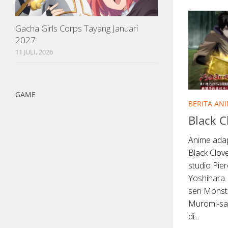
Gacha Girls Corps Tayang Januari
2027
11 JULI, 2026
GAME
BERITA AN
Black C
Anime adap
Black Clov
studio Pie
Yoshihara
seri Monst
Muromi-san
di...