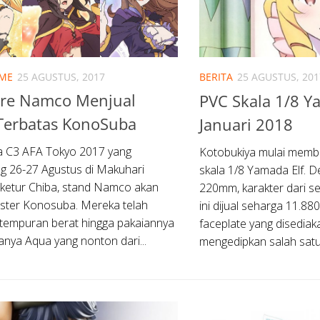
IME
25 AGUSTUS, 2017
BERITA
25 AGUSTUS, 201
ore Namco Menjual
PVC Skala 1/8 Ya
 Terbatas KonoSuba
Januari 2018
a C3 AFA Tokyo 2017 yang
Kotobukiya mulai memb
g 26-27 Agustus di Makuhari
skala 1/8 Yamada Elf. De
ketur Chiba, stand Namco akan
220mm, karakter dari s
ster Konosuba. Mereka telah
ini dijual seharga 11.88
rtempuran berat hingga pakaiannya
faceplate yang disediak
anya Aqua yang nonton dari...
mengedipkan salah satu.