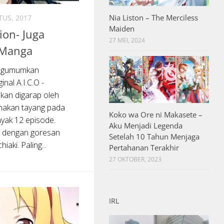
Nia Liston – The Merciless
TUS, 2017
Maiden
ion- Juga
27 MEI, 2024
 Manga
engumumkan
nal A.I.C.O -
akan digarap oleh
nakan tayang pada
Koko wa Ore ni Makasete –
yak 12 episode.
Aku Menjadi Legenda
t dengan goresan
Setelah 10 Tahun Menjaga
iaki. Paling...
Pertahanan Terakhir
27 OKTOBER, 2023
IRL