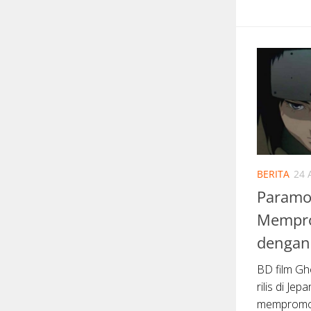
BERITA
24 
Paramo
Mempro
dengan 
BD film Gh
rilis di Je
mempromosi