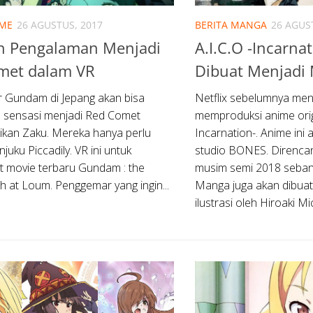
IME
26 AGUSTUS, 2017
BERITA MANGA
26 AGUS
n Pengalaman Menjadi
A.I.C.O -Incarnat
met dalam VR
Dibuat Menjadi
 Gundam di Jepang akan bisa
Netflix sebelumnya m
 sensasi menjadi Red Comet
memproduksi anime origi
kan Zaku. Mereka hanya perlu
Incarnation-. Anime ini 
juku Piccadily. VR ini untuk
studio BONES. Direnca
 movie terbaru Gundam : the
musim semi 2018 seban
sh at Loum. Penggemar yang ingin...
Manga juga akan dibua
ilustrasi oleh Hiroaki Mich