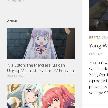
7 JUNI, 2022
ANIME
BERITA
25 
Yang We
order
Kotobukiy
Nia Liston: The Merciless Maiden
satu karak
Ungkap Visual Utama dan PV Perdana
Yang Wenli.
29 JULI, 2026
diproduksi
pertama AR
seharga 9.