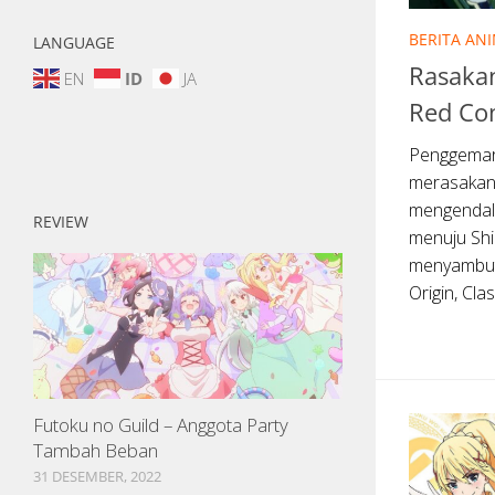
BERITA AN
LANGUAGE
Rasaka
EN
ID
JA
Red Co
Penggemar
merasakan
mengendali
REVIEW
menuju Shin
menyambut
Origin, Cla
Futoku no Guild – Anggota Party
Tambah Beban
31 DESEMBER, 2022