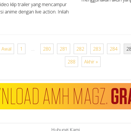
deo klip trailer yang mencampur
i anime dengan live action. Inilah
« Awal
1
…
280
281
282
283
284
2
288
Akhir »
Hubungi Kami