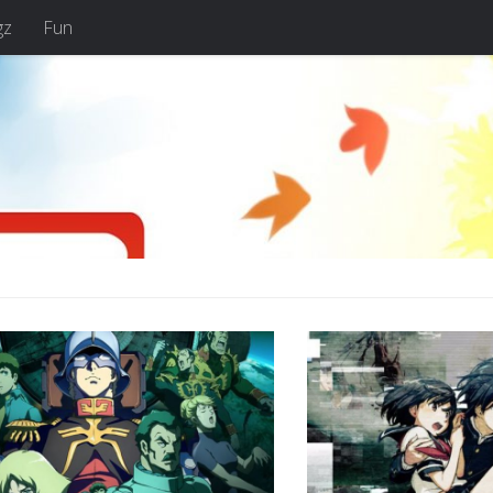
gz
Fun