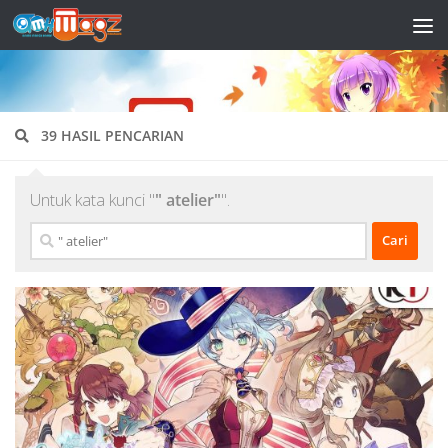
Skip to content
39 HASIL PENCARIAN
Untuk kata kunci "
" atelier"
".
Cari
untuk: