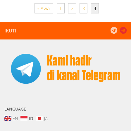
« Awal
1
2
3
4
IKUTI
LANGUAGE
EN
ID
JA