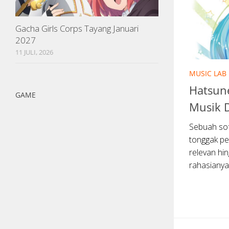
Gacha Girls Corps Tayang Januari
2027
11 JULI, 2026
MUSIC LAB
Hatsun
GAME
Musik 
Sebuah so
tonggak pe
relevan hi
rahasianya