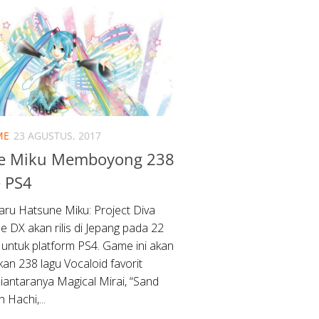
ME
23 AGUSTUS, 2017
e Miku Memboyong 238
e PS4
ru Hatsune Miku: Project Diva
e DX akan rilis di Jepang pada 22
ntuk platform PS4. Game ini akan
an 238 lagu Vocaloid favorit
iantaranya Magical Mirai, “Sand
 Hachi,...