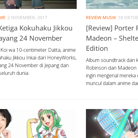
IME
2 NOVEMBER, 2017
REVIEW MUSIK
18 OKTOB
Ketiga Kokuhaku Jikkou
[Review] Porter
 Tayang 24 November
Madeon – Shelte
Edition
Koi wa 10-centimeter Datta, anime
uhaku Jikkou Inkai dari HoneyWorks,
Album soundtrack dan ko
ang 24 November di Jepang dan
Robinson dan Madeon in
seluruh dunia.
ingin mengenal mereka 
muncul dalam anime da