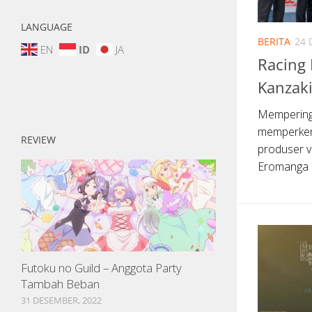
LANGUAGE
BERITA
24 
EN
ID
JA
Racing
Kanzaki
Memperinga
memperken
REVIEW
produser v
Eromanga S
Futoku no Guild – Anggota Party
Tambah Beban
31 DESEMBER, 2022