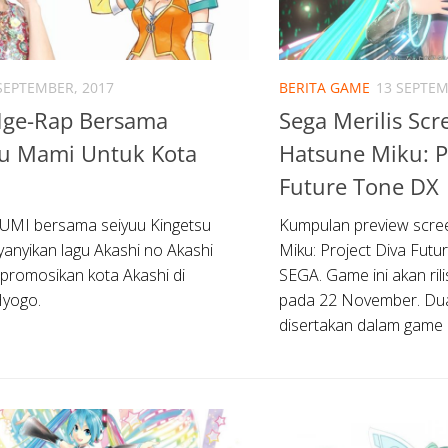
SEPTEMBER, 2017
BERITA GAME
13 SEPTEM
ge-Rap Bersama
Sega Merilis Sc
su Mami Untuk Kota
Hatsune Miku: P
Future Tone DX
GUMI bersama seiyuu Kingetsu
Kumpulan preview scr
nyikan lagu Akashi no Akashi
Miku: Project Diva Futur
romosikan kota Akashi di
SEGA. Game ini akan rili
Hyogo.
pada 22 November. Du
disertakan dalam game i