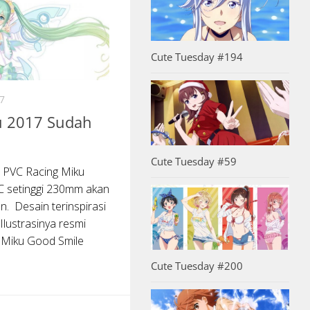
Cute Tuesday #194
7
u 2017 Sudah
Cute Tuesday #59
 PVC Racing Miku
VC setinggi 230mm akan
n. Desain terinspirasi
 Ilustrasinya resmi
 Miku Good Smile
Cute Tuesday #200