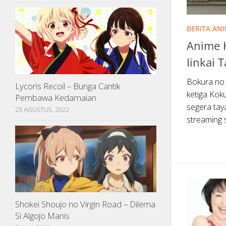
BERITA AN
Anime 
Iinkai
Bokura no 
Lycoris Recoil – Bunga Cantik
ketiga Kok
Pembawa Kedamaian
segera tay
25 AGUSTUS, 2022
streaming 
Shokei Shoujo no Virgin Road – Dilema
Si Algojo Manis