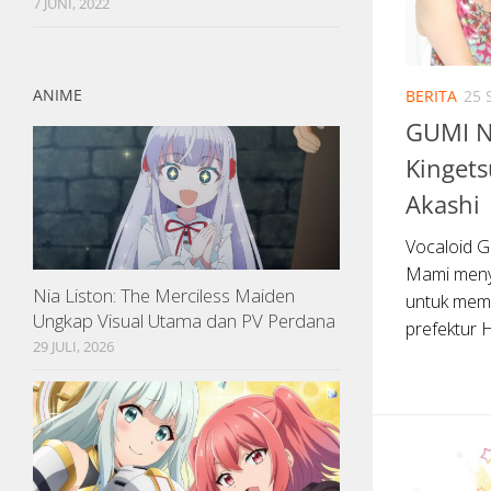
7 JUNI, 2022
ANIME
BERITA
25 
GUMI N
Kinget
Akashi
Vocaloid 
Mami menya
Nia Liston: The Merciless Maiden
untuk memp
Ungkap Visual Utama dan PV Perdana
prefektur 
29 JULI, 2026