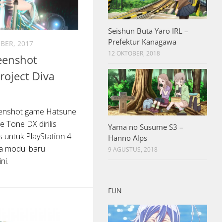
Seishun Buta Yarō IRL –
Prefektur Kanagawa
BER, 2017
12 OKTOBER, 2018
reenshot
roject Diva
eenshot game Hatsune
e Tone DX dirilis
Yama no Susume S3 –
s untuk PlayStation 4
Hanno Alps
a modul baru
9 AGUSTUS, 2018
ni.
FUN