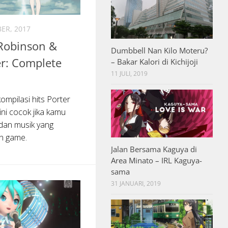
ER, 2017
 Robinson &
Dumbbell Nan Kilo Moteru?
r: Complete
– Bakar Kalori di Kichijoji
11 JULI, 2019
mpilasi hits Porter
i cocok jika kamu
dan musik yang
n game.
Jalan Bersama Kaguya di
Area Minato – IRL Kaguya-
sama
31 JANUARI, 2019