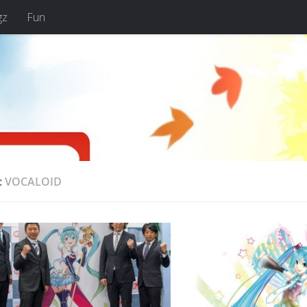
gz
Fun
:
VOCALOID