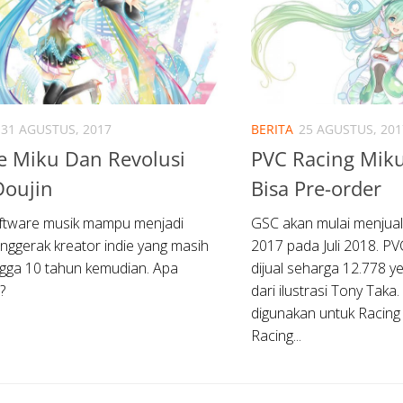
31 AGUSTUS, 2017
BERITA
25 AGUSTUS, 201
e Miku Dan Revolusi
PVC Racing Mik
Doujin
Bisa Pre-order
ftware musik mampu menjadi
GSC akan mulai menjual
nggerak kreator indie yang masih
2017 pada Juli 2018. P
ngga 10 tahun kemudian. Apa
dijual seharga 12.778 ye
?
dari ilustrasi Tony Taka.
digunakan untuk Racing
Racing...