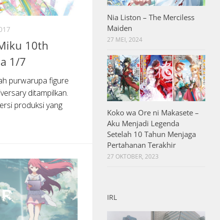
Nia Liston – The Merciless
Maiden
017
27 MEI, 2024
Miku 10th
la 1/7
ah purwarupa figure
ersary ditampilkan.
ersi produksi yang
Koko wa Ore ni Makasete –
Aku Menjadi Legenda
Setelah 10 Tahun Menjaga
Pertahanan Terakhir
27 OKTOBER, 2023
IRL