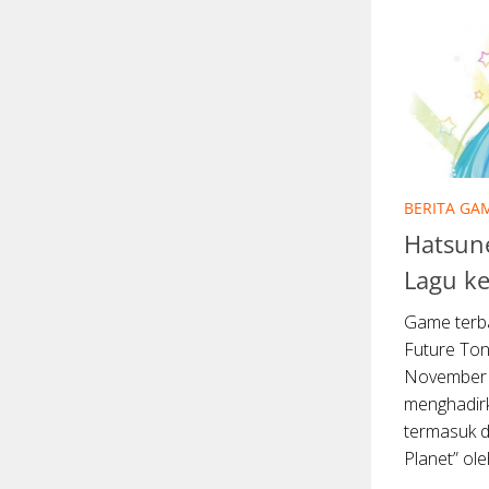
BERITA GA
Hatsun
Lagu k
Game terba
Future Ton
November u
menghadirk
termasuk d
Planet” oleh