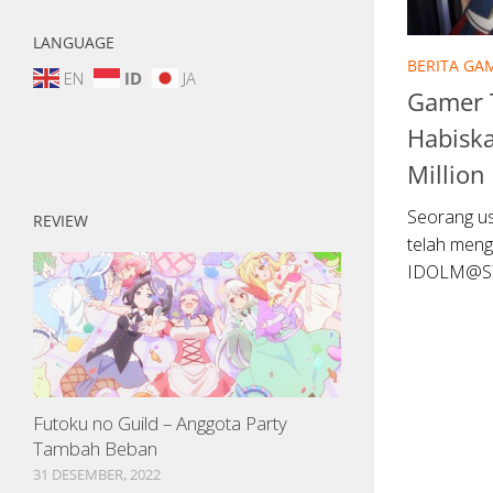
LANGUAGE
BERITA GA
EN
ID
JA
Gamer 
Habiska
Million 
Seorang us
REVIEW
telah meng
IDOLM@STER
Futoku no Guild – Anggota Party
Tambah Beban
31 DESEMBER, 2022