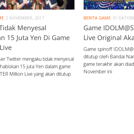
ME
2 NOVEMBER, 2017
BERITA GAME
31 OKTOBE
Tidak Menyesal
Game IDOLM@ST
n 15 Juta Yen Di Game
Live Original Ak
Live
Game spinoff IDOLM@ST
ditutup oleh Bandai Na
er Twitter mengaku tidak menyesal
game terakhir akan diad
habiskan 15 juta Yen dalam game
November ini.
 Million Live yang akan ditutup.