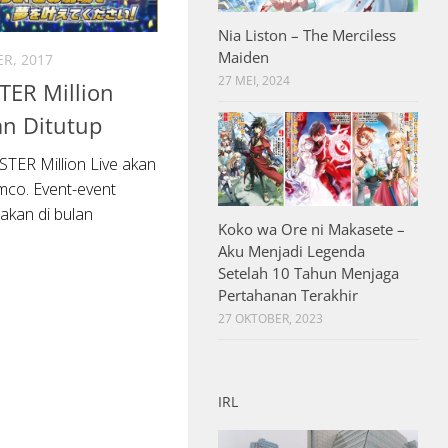
Nia Liston – The Merciless
Maiden
R, 2017
27 MEI, 2024
ER Million
an Ditutup
ER Million Live akan
mco. Event-event
akan di bulan
Koko wa Ore ni Makasete –
Aku Menjadi Legenda
Setelah 10 Tahun Menjaga
Pertahanan Terakhir
27 OKTOBER, 2023
IRL