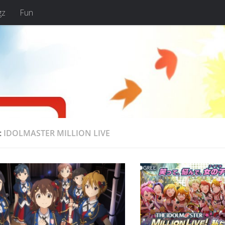
gz
Fun
:
IDOLMASTER MILLION LIVE