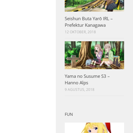
Seishun Buta Yarō IRL –
Prefektur Kanagawa
12 OKTOBER, 2018
Yama no Susume S3 –
Hanno Alps
9 AGUSTUS, 2018
FUN