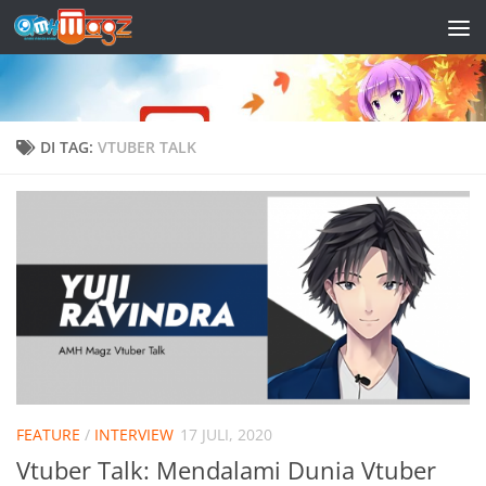
Skip to content
DI TAG:
VTUBER TALK
FEATURE
/
INTERVIEW
17 JULI, 2020
Vtuber Talk: Mendalami Dunia Vtuber