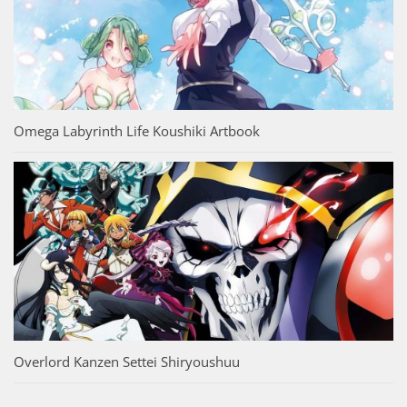
Omega Labyrinth Life Koushiki Artbook
Overlord Kanzen Settei Shiryoushuu