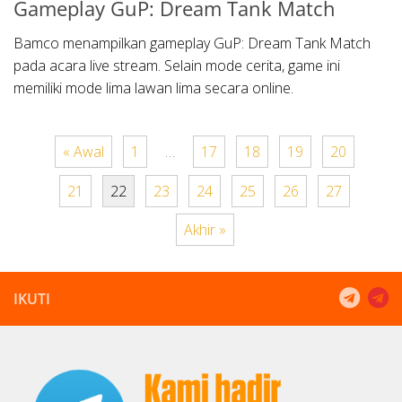
Gameplay GuP: Dream Tank Match
Bamco menampilkan gameplay GuP: Dream Tank Match
pada acara live stream. Selain mode cerita, game ini
memiliki mode lima lawan lima secara online.
« Awal
1
…
17
18
19
20
21
22
23
24
25
26
27
Akhir »
IKUTI